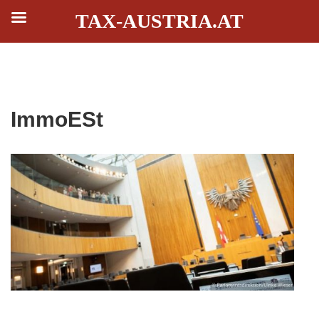
TAX-AUSTRIA.AT
Zum
Inhalt
ImmoESt
springen
r