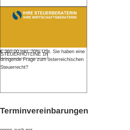
€ 360,00 inkl. 20% USt. Sie haben eine
STEUERHOTLINE 1h
dringende Frage zum österreichischen
Steuerrecht?
Terminvereinbarungen
gerne auch per