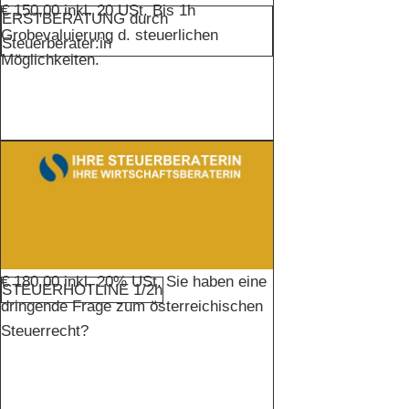
€ 150,00 inkl. 20 USt. Bis 1h
ERSTBERATUNG durch
Grobevaluierung d. steuerlichen
Steuerberater:in
Möglichkeiten.
€ 180,00 inkl. 20% USt. Sie haben eine
STEUERHOTLINE 1/2h
dringende Frage zum österreichischen
Steuerrecht?