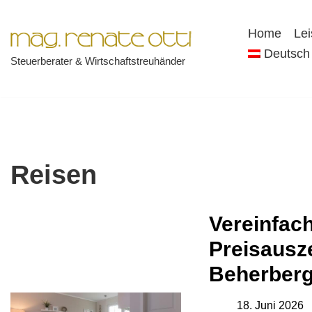
Home
Le
Zum
Deutsch
Steuerberater & Wirtschaftstreuhänder
Inhalt
springen
Reisen
Vereinfac
Preisausz
Beherberg
18. Juni 2026