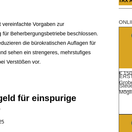
TAX 
ONLI
t vereinfachte Vorgaben zur
 für Beherbergungsbetriebe beschlossen.
duzieren die bürokratischen Auflagen für
und sehen ein strengeres, mehrstufiges
ei Verstößen vor.
€ 150
ERS
Grobe
Steue
Mögli
eld für einspurige
e
25