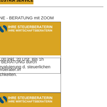
AUSTRIA SERVICE
NE - BERATUNG mit ZOOM
,00 inkl. 20 USt. Bis 1h
TBERATUNG durch
valuierung d. steuerlichen
rberater:in
chkeiten.