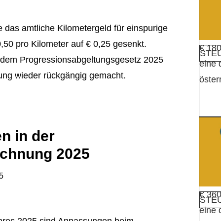
 das amtliche Kilometergeld für einspurige
,50 pro Kilometer auf € 0,25 gesenkt.
€ 180
STEU
t dem Progressionsabgeltungsgesetz 2025
eine
ung wieder rückgängig gemacht.
öster
n in der
echnung 2025
5
€ 360
STE
eine