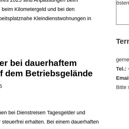
ahres 2025 sind Anpassungen beim
öster
, beim Kilometergeld und bei den
beitsplatznahe Kleindienstwohnungen in
Ter
gerne
er bei dauerhaftem
Tel.:
uf dem Betriebsgelände
Emai
5
Bitte
en bei Dienstreisen Tagesgelder und
steuerfrei erhalten. Bei einem dauerhaften