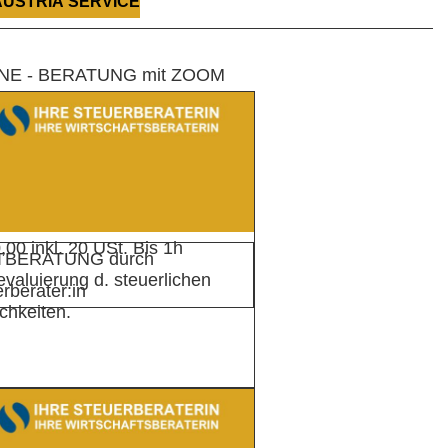
AUSTRIA SERVICE
NE - BERATUNG mit ZOOM
,00 inkl. 20 USt. Bis 1h
TBERATUNG durch
valuierung d. steuerlichen
rberater:in
chkeiten.