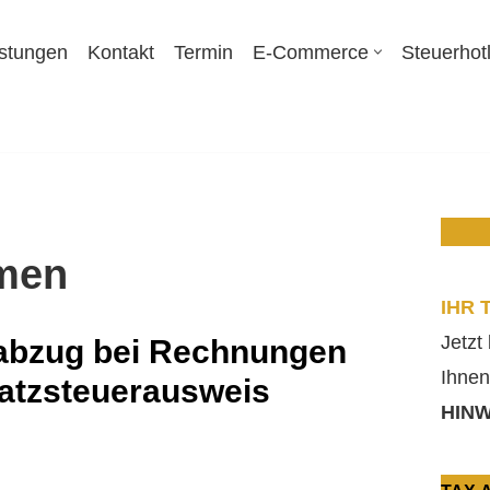
istungen
Kontakt
Termin
E-Commerce
Steuerhot
hmen
IHR 
Jetzt
abzug bei Rechnungen
Ihnen
tzsteuerausweis
HINW