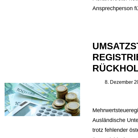
Ansprechperson 
UMSATZS
REGISTR
RÜCKHO
8. Dezember 2
Mehrwertsteueregi
Ausländische Unte
trotz fehlender öst