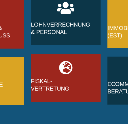
LOHNVERRECHNUNG
&
IMMOBI
& PERSONAL
USS
(EST)
FISKAL-
ECOM
E
VERTRETUNG
BERAT
N