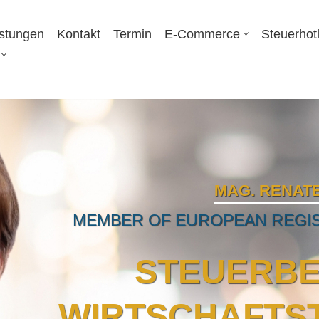
istungen
Kontakt
Termin
E-Commerce
Steuerhot
MAG. RENATE
MEMBER OF EUROPEAN REGIS
STEUERBE
WIRTSCHAFTS