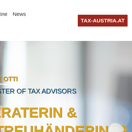
line
News
TAX-AUSTRIA.AT
 OTTI
TER OF TAX ADVISORS
RATERIN &
TREUHÄNDERIN