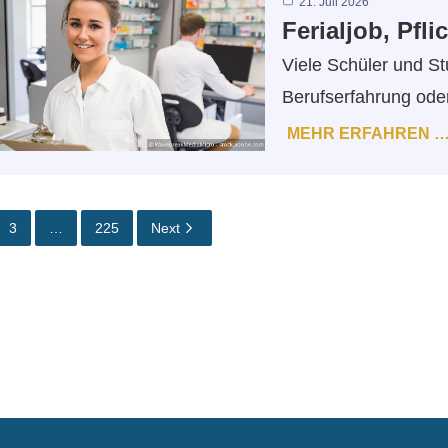
21. Juli 2026
Ferialjob, Pfl
Viele Schüler und S
Berufserfahrung ode
MEHR ERFAHREN 
3
…
225
Next