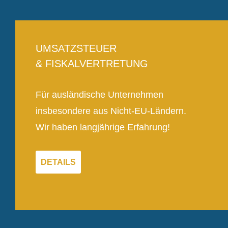
UMSATZSTEUER
& FISKALVERTRETUNG
Für ausländische Unternehmen
insbesondere aus Nicht-EU-Ländern.
Wir haben langjährige Erfahrung!
DETAILS